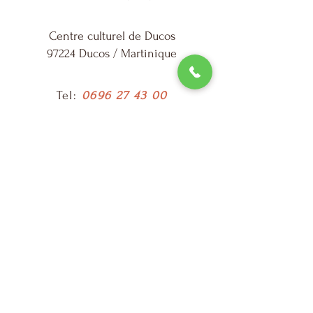
Centre culturel de Ducos
97224 Ducos / Martinique
Tel:
0696 27 43 00
Pour suivre notre actualité, inscrivez-
vous à notre liste de diffusion
Votre adresse email
JE M'INSCRIS
Mentions légales