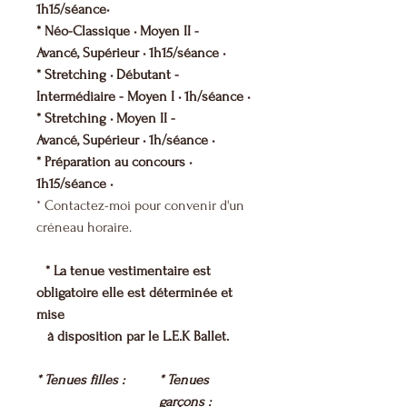
1h15/séance•
* Néo-Classique • Moyen II -
Avancé, Supérieur • 1h15/séance •
* Stretching • Débutant -
Intermédiaire - Moyen I • 1h/séance •
* Stretching • Moyen II -
Avancé, Supérieur • 1h/séance •
* Préparation au concours •
1h15/séance •
* Contactez-moi pour convenir d'un
créneau horaire.
* La tenue vestimentaire est
obligatoire elle est déterminée et
mise
à disposition par le L.E.K Ballet.
* Tenues filles :
* Tenues
garçons :