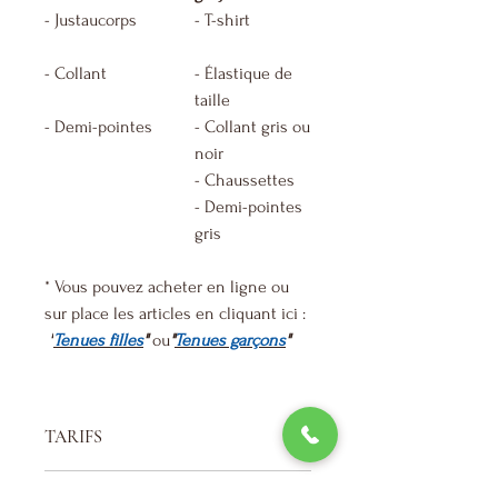
- Justaucorps
- T-shirt
- Collant
- Élastique de
taille
- Demi-pointes
- Collant gris ou
noir
- Chaussettes
- Demi-pointes
gris
* Vous pouvez acheter en ligne ou
sur place les articles en cliquant ici :
"
Tenues filles
"
ou
"
Tenues garçons
"
TARIFS
* ANNÉE :